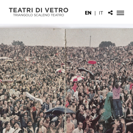
EN
|
IT