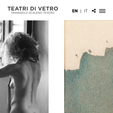
EN
|
IT