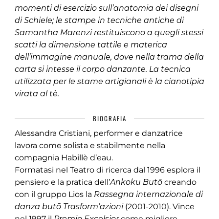
momenti di esercizio sull’anatomia dei disegni
di Schiele; le stampe in tecniche antiche di
Samantha Marenzi restituiscono a quegli stessi
scatti la dimensione tattile e materica
dell’immagine manuale, dove nella trama della
carta si intesse il corpo danzante. La tecnica
utilizzata per le stame artigianali è la cianotipia
virata al tè.
BIOGRAFIA
Alessandra Cristiani, performer e danzatrice
lavora come solista e stabilmente nella
compagnia Habillè d’eau.
Formatasi nel Teatro di ricerca dal 1996 esplora il
pensiero e la pratica dell’
Ankoku Butō
creando
con il gruppo Lios la
Rassegna internazionale di
danza butō Trasform’azioni
(2001-2010). Vince
nel 1997 il
Premio Excelsior
come migliore