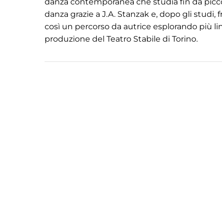
danza contemporanea che studia fin da piccol
danza grazie a J.A. Stanzak e, dopo gli stud
così un percorso da autrice esplorando più l
produzione del Teatro Stabile di Torino.