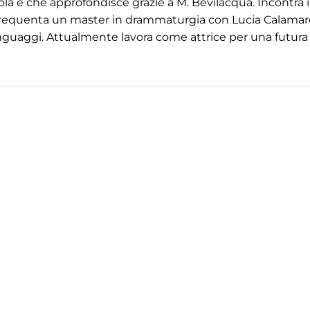
a e che approfondisce grazie a M. Bevilacqua. Incontra il
i, frequenta un master in drammaturgia con Lucia Calamar
inguaggi. Attualmente lavora come attrice per una futura