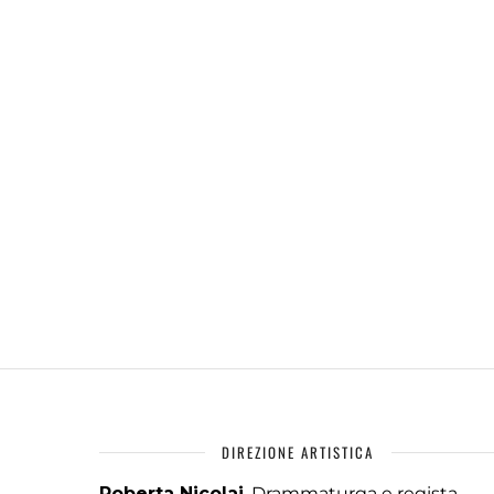
DIREZIONE ARTISTICA
Roberta Nicolai
, Drammaturga e regista,