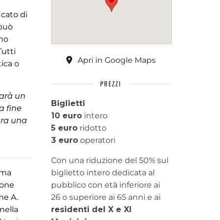
icato di
 può
ono
utti
Apri in Google Maps
tica o
PREZZI
sarà un
Biglietti
a fine
10 euro
intero
 tra una
5 euro
ridotto
3 euro
operatori
Con una riduzione del 50% sul
oma
biglietto intero dedicata al
ione
pubblico con età inferiore ai
me A.
26 o superiore ai 65 anni e ai
nella
residenti del X e XI