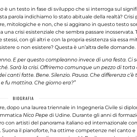
no
è un testo in fase di sviluppo che si interroga sul signif
sta parola indichiamo lo stato abituale della realtà? Crisi
ure, mitologiche e non, che si aggirano in questo testo s
a crisi esistenziale che sembra passare inosservata. T
stessi, con gli altri e con la propria esistenza sia essa mi
sistere o non esistere? Questa è un’altra delle domande.
anno. E per questo compleanno invece di una festa. Ci 
hé. Sarà la crisi. Offriremo comunque un pezzo di torta 
ei canti fatte. Bene. Silenzio. Pausa. Che differenza c’è
 e fu mattina. Che giorno era?”
BIOGRAFIA
bre, dopo una laurea triennale in Ingegneria Civile si dipl
Drammatica
Nico Pepe
di Udine. Durante gli anni di formaz
tro con artisti del panorama italiano ed internazionale co
tri. Suona il pianoforte, ha ottime competenze nel canto e 