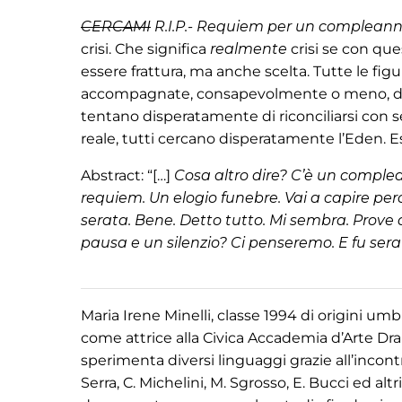
CERCAMI
R.I.P.- Requiem per un complean
crisi. Che significa
realmente
crisi se con que
essere frattura, ma anche scelta. Tutte le fig
accompagnate, consapevolmente o meno, da un
tentano disperatamente di riconciliarsi con se 
reale, tutti cercano disperatamente l’Eden. E
Abstract: “[…]
Cosa altro dire? C’è un comple
requiem. Un elogio funebre. Vai a capire perc
serata. Bene. Detto tutto. Mi sembra. Prove d
pausa e un silenzio? Ci penseremo. E fu sera
Maria Irene Minelli, classe 1994 di origini um
come attrice alla Civica Accademia d’Arte 
sperimenta diversi linguaggi grazie all’incon
Serra, C. Michelini, M. Sgrosso, E. Bucci ed al