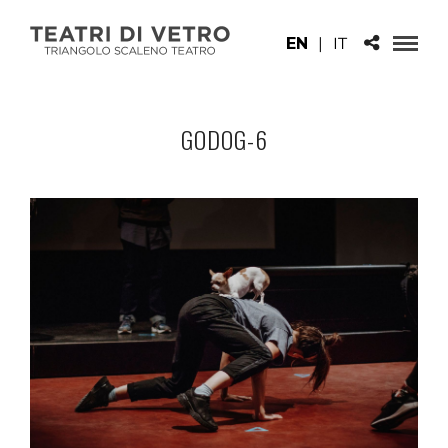
EN
|
IT
GODOG-6