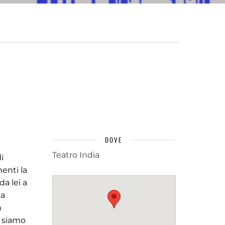
DOVE
Teatro India
i
nenti la
da lei a
la
n
i siamo