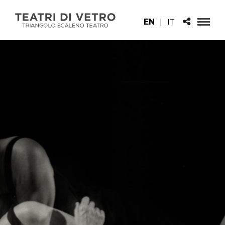
EN
|
IT