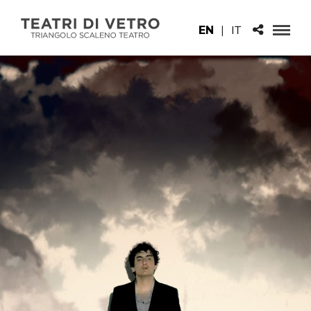
EN
|
IT