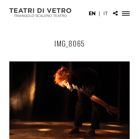
EN
|
IT
IMG_8065