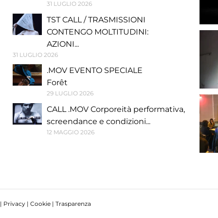
31 LUGLIO 2026
TST CALL / TRASMISSIONI
CONTENGO MOLTITUDINI:
AZIONI...
31 LUGLIO 2026
.MOV EVENTO SPECIALE
Forêt
29 LUGLIO 2026
CALL .MOV Corporeità performativa,
screendance e condizioni...
12 MAGGIO 2026
 |
Privacy
|
Cookie
|
Trasparenza