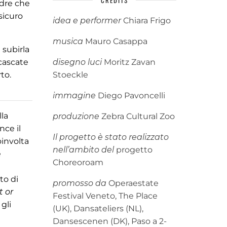
CREDITS
idre che
sicuro
idea e performer
Chiara Frigo
musica
Mauro Casappa
 subirla
 cascate
disegno luci
Moritz Zavan
to.
Stoeckle
immagine
Diego Pavoncelli
lla
produzione
Zebra Cultural Zoo
nce il
Il progetto è stato realizzato
involta
nell’ambito del
progetto
e
Choreoroam
to di
promosso
da
Operaestate
t or
Festival Veneto, The Place
 gli
(UK), Dansateliers (NL),
Dansescenen (DK), Paso a 2-