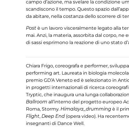
campo d’azione, ma svelare la condizione uman
scandiscono il tempo. Questo spazio dall’appa
da abitare, nella costanza dello scorrere di 
Post
è un lavoro visceralmente legato alla ter
mai. Anzi, la materia, assorbita dal corpo, ne 
di sassi esprimono la reazione di uno stato d’
Chiara Frigo, coreografa e performer, sviluppa 
performing art. Laureata in biologia molecolar
premio GD’A Veneto ed è selezionato in Anti
in progetti internazionali di ricerca coreogr
Tryptic, che inaugura una lunga collaborazion
Ballroom
all’interno del progetto europeo Act
Roma, Stormy.
Himalaya_drumming
è il pr
Flight
,
Deep End
(opera video). Ha recentem
insegnanti di Dance Well.