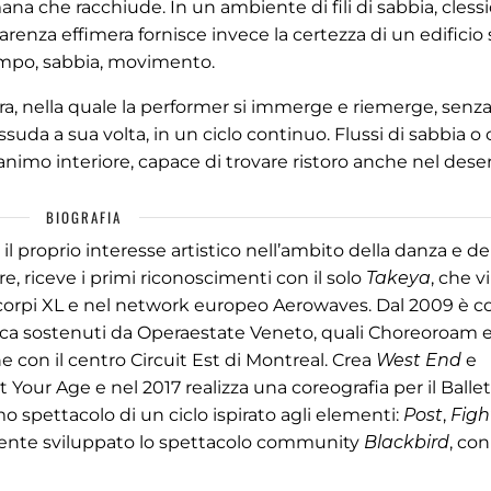
a che racchiude. In un ambiente di fili di sabbia, cless
renza effimera fornisce invece la certezza di un edificio 
tempo, sabbia, movimento.
ra, nella quale la performer si immerge e riemerge, senza
essuda a sua volta, in un ciclo continuo. Flussi di sabbia o
animo interiore, capace di trovare ristoro anche nel deser
BIOGRAFIA
il proprio interesse artistico nell’ambito della danza e de
e, riceve i primi riconoscimenti con il solo
Takeya
, che vi
corpi XL e nel network europeo Aerowaves. Dal 2009 è co
afica sostenuti da Operaestate Veneto, quali Choreoroam 
e con il centro Circuit Est di Montreal. Crea
West End
e
 Your Age e nel 2017 realizza una coreografia per il Ballet
imo spettacolo di un ciclo ispirato agli elementi:
Post
,
Figh
ente sviluppato lo spettacolo community
Blackbird
, con