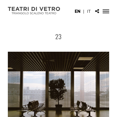
EN
|
IT
23