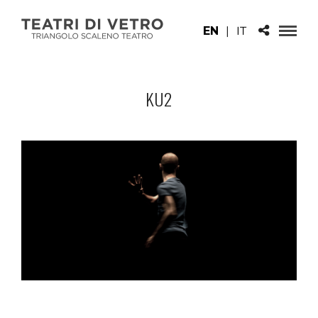
EN
|
IT
KU2