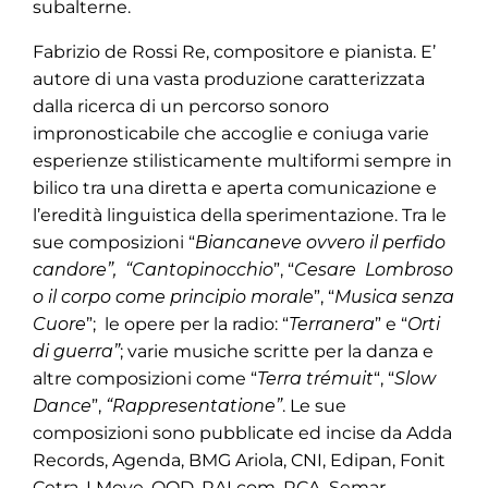
subalterne.
Fabrizio de Rossi Re, compositore e pianista. E’
autore di una vasta produzione caratterizzata
dalla ricerca di un percorso sonoro
impronosticabile che accoglie e coniuga varie
esperienze stilisticamente multiformi sempre in
bilico tra una diretta e aperta comunicazione e
l’eredità linguistica della sperimentazione. Tra le
sue composizioni “
Biancaneve ovvero il perfido
candore”,
“Cantopinocchio
”, “
Cesare Lombroso
o il corpo come principio morale
”, “
Musica senza
Cuore
”; le opere per la radio: “
Terranera
” e “
Orti
di guerra”
; varie musiche scritte per la danza e
altre composizioni come “
Terra trémuit
“, “
Slow
Dance
”,
“Rappresentatione”
. Le sue
composizioni sono pubblicate ed incise da Adda
Records, Agenda, BMG Ariola, CNI, Edipan, Fonit
Cetra, I Move, QQD, RAI com, RCA, Semar,