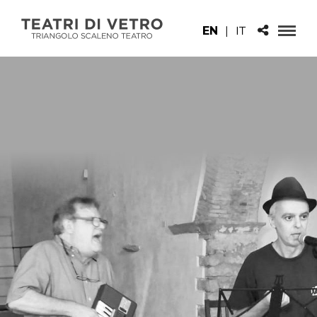
EN
|
IT