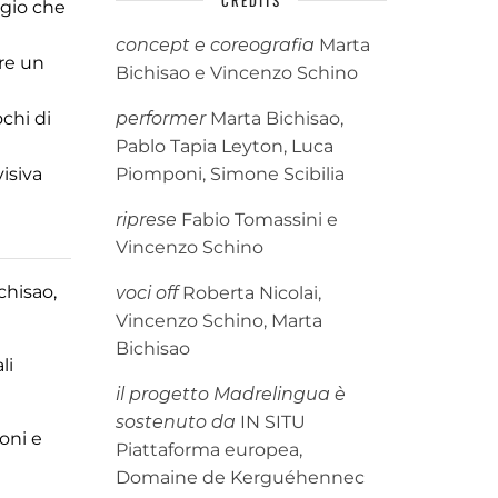
CREDITS
ggio che
concept e coreografia
Marta
re un
Bichisao e Vincenzo Schino
chi di
performer
Marta Bichisao,
Pablo Tapia Leyton, Luca
isiva
Piomponi, Simone Scibilia
riprese
Fabio Tomassini e
Vincenzo Schino
chisao,
voci off
Roberta Nicolai,
Vincenzo Schino, Marta
Bichisao
li
il progetto Madrelingua è
sostenuto da
IN SITU
oni e
Piattaforma europea,
Domaine de Kerguéhennec