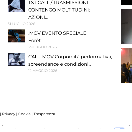
TST CALL / TRASMISSIONI
CONTENGO MOLTITUDINI:
AZIONI...
31 LUGLIO 2026
.MOV EVENTO SPECIALE
Forêt
29 LUGLIO 2026
CALL .MOV Corporeità performativa,
screendance e condizioni...
12 MAGGIO 2026
 |
Privacy
|
Cookie
|
Trasparenza
Notice at collection
Your Privacy Choices