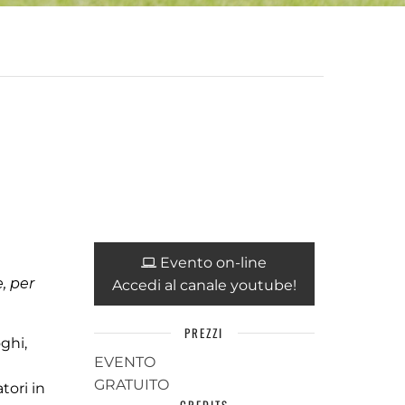
Evento on-line
, per
Accedi al canale youtube!
PREZZI
ghi,
EVENTO
GRATUITO
tori in