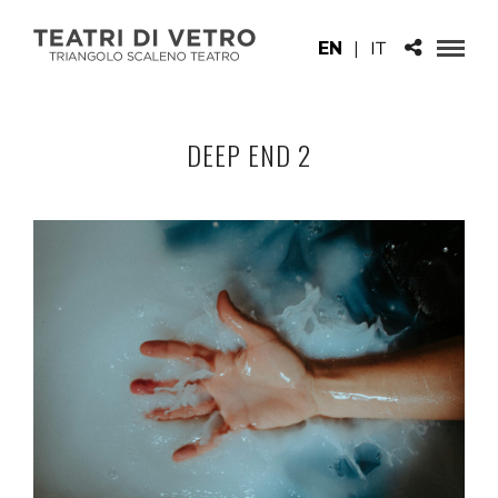
EN
|
IT
DEEP END 2