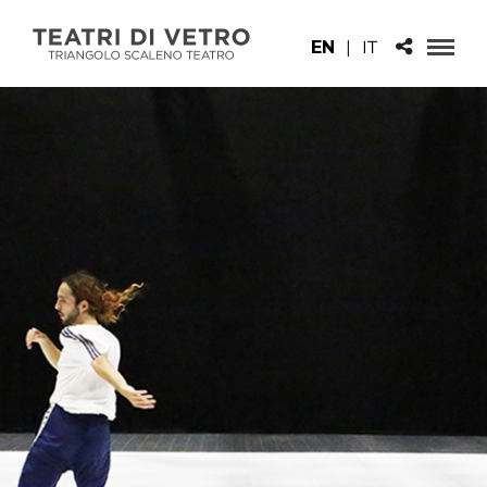
EN
|
IT