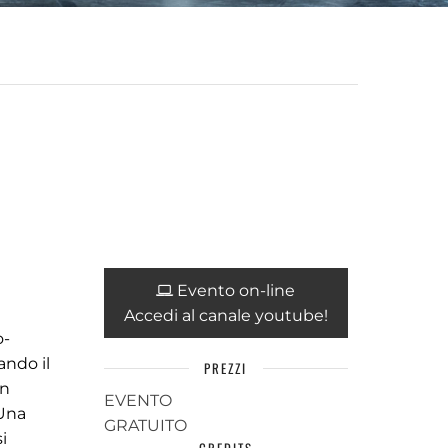
Evento on-line
Accedi al canale youtube!
o-
ando il
PREZZI
Un
EVENTO
 Una
GRATUITO
i