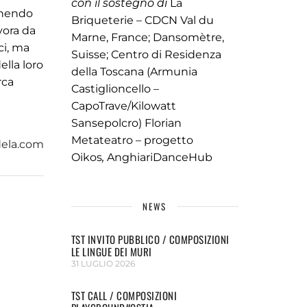
con il sostegno di
La
tenendo
Briqueterie – CDCN Val du
vora da
Marne, France; Dansomètre,
ci, ma
Suisse; Centro di Residenza
ella loro
della Toscana (Armunia
rca
Castiglioncello –
CapoTrave/Kilowatt
Sansepolcro) Florian
Metateatro – progetto
dela.com
Oikos
,
AnghiariDanceHub
NEWS
TST INVITO PUBBLICO / COMPOSIZIONI
LE LINGUE DEI MURI
31 LUGLIO 2026
TST CALL / COMPOSIZIONI