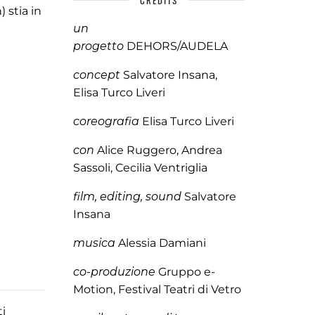
CREDITS
 stia in
un
progetto
DEHORS/AUDELA
concept
Salvatore Insana,
Elisa Turco Liveri
coreografia
Elisa Turco Liveri
con
Alice Ruggero, Andrea
Sassoli, Cecilia Ventriglia
film, editing, sound
Salvatore
Ins
ana
musica
Alessia Damiani
co-produzione
Gruppo e-
Motion, Festival Teatri di Vetro
ti