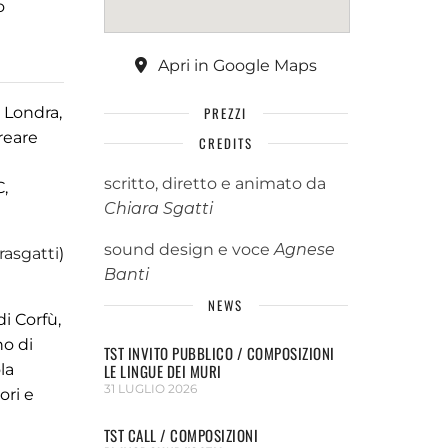
o
Apri in Google Maps
a Londra,
PREZZI
reare
CREDITS
scritto, diretto e animato da
C,
Chiara Sgatti
sound design e voce
Agnese
rasgatti
)
Banti
NEWS
i Corfù,
no di
TST INVITO PUBBLICO / COMPOSIZIONI
la
LE LINGUE DEI MURI
31 LUGLIO 2026
ori e
TST CALL / COMPOSIZIONI