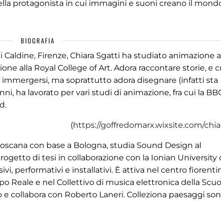
ella protagonista in cui immagini e suoni creano il mond
BIOGRAFIA
di Caldine, Firenze, Chiara Sgatti ha studiato animazione 
ne alla Royal College of Art. Adora raccontare storie, e c
immergersi, ma soprattutto adora disegnare (infatti sta
i, ha lavorato per vari studi di animazione, fra cui la BB
d.
(
https://goffredomarx.wixsite.com/chia
toscana con base a Bologna, studia Sound Design al
ogetto di tesi in collaborazione con la Ionian University d
vi, performativi e installativi. È attiva nel centro fiorenti
o Reale e nel Collettivo di musica elettronica della Scuo
e collabora con Roberto Laneri. Colleziona paesaggi son