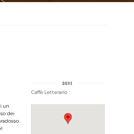
DOVE
Caffè Letterario
i un
sso dei
paradosso
el