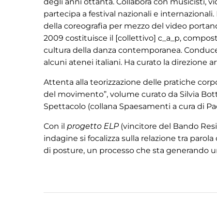
degli anni ottanta. Collabora con musicisti, vid
partecipa a festival nazionali e internazionali.
della coreografia per mezzo del video portando
2009 costituisce il [collettivo] c_a_p, compo
cultura della danza contemporanea. Conduce la
alcuni atenei italiani. Ha curato la direzione ar
Attenta alla teorizzazione delle pratiche corp
del movimento”, volume curato da Silvia Bottir
Spettacolo (collana Spaesamenti a cura di Pao
Con il
progetto ELP
(vincitore del Bando Resi
indagine si focalizza sulla relazione tra parol
di posture, un processo che sta generando una