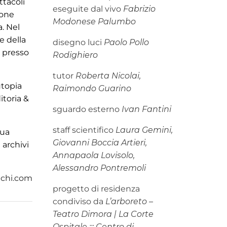
ttacoli
eseguite dal vivo
Fabrizio
ione
Modonese Palumbo
a. Nel
e della
disegno luci
Paolo Pollo
e presso
Rodighiero
tutor
Roberta Nicolai,
utopia
Raimondo Guarino
itoria &
sguardo esterno
Ivan Fantini
staff scientifico
Laura Gemini,
sua
Giovanni Boccia Artieri,
 archivi
Annapaola Lovisolo,
Alessandro Pontremoli
chi.com
progetto di residenza
condiviso da
L’arboreto –
Teatro Dimora | La Corte
Ospitale ::: Centro di