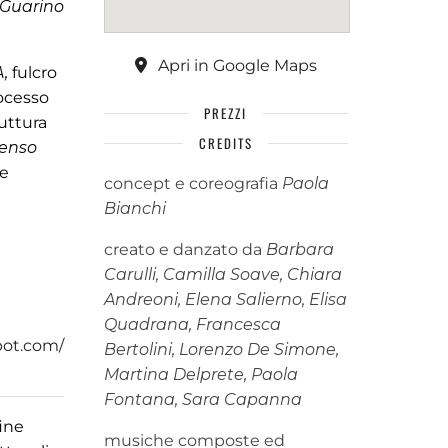
Guarino
Apri in Google Maps
,
fulcro
rocesso
PREZZI
uttura
CREDITS
enso
ne
concept e coreografia
Paola
Bianchi
creato e danzato da
Barbara
Carulli, Camilla Soave, Chiara
Andreoni, Elena Salierno, Elisa
Quadrana, Francesca
pot.com/
Bertolini, Lorenzo De Simone,
Martina Delprete, Paola
Fontana, Sara Capanna
fine
musiche composte ed