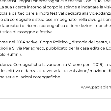
eoartisti, registi cinematografici e teatrali. Con i suoi spe
 La sua ricerca intorno al corpo la spinge a indagare la vis
la a partecipare a molti festival dedicati alla videodanz
sto da coreografe e studiose, impegnato nella divulgazion
boratori di ricerca coreografica e tiene lezioni teorich
tistica di rassegne e festival.
oree nel 2014 scrive “Corpo Politico _ distopia del gesto, 
oli e Silvia Parlagreco, pubblicato per la casa editrice Ed
lo Ruffini).
denze Coreografiche Lavanderia a Vapore per il 2019) la 
a descrittiva e danza attraverso la trasmissione/enazione di
 serie di azioni coreografiche.
www.paolabian