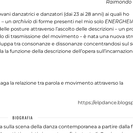
Raimondo 
ani danzatrici e danzatori (dai 23 ai 28 anni) ai quali ho
e – un
archivio
di forme presenti nel mio solo
ENERGHEIA
delle posture attraverso l’ascolto delle descrizioni – un p
o di trasmissione del movimento – è nata una nuova str
 sviluppa tra consonanze e dissonanze concentrandosi sul
s
la la funzione della descrizione dell’opera sull’incarnazio
aga la relazione tra parola e movimento attraverso la
https://elpdance.blogs
BIOGRAFIA
va sulla scena della danza contemporanea a partire dalla 