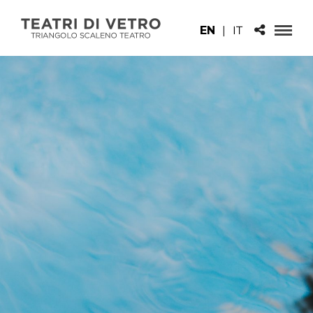
EN
|
IT