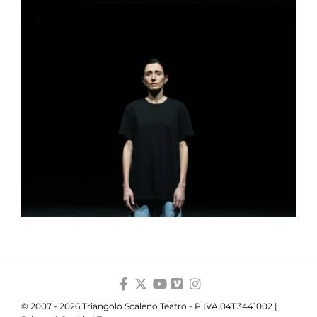
© 2007 - 2026 Triangolo Scaleno Teatro - P.IVA 04113441002 |