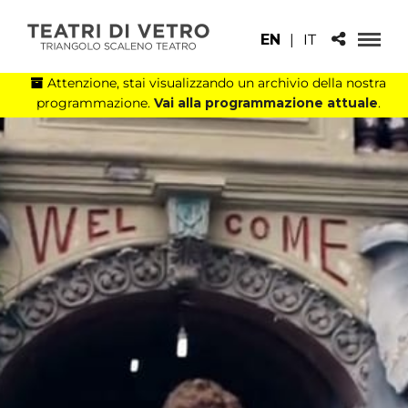
EN
|
IT
Attenzione, stai visualizzando un archivio della nostra
programmazione.
Vai alla programmazione attuale
.