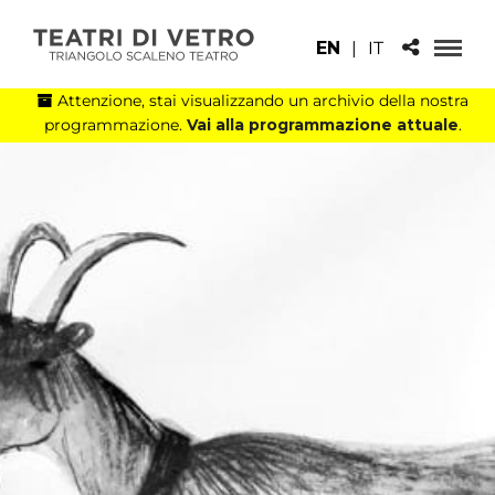
EN
|
IT
Attenzione, stai visualizzando un archivio della nostra
programmazione.
Vai alla programmazione attuale
.