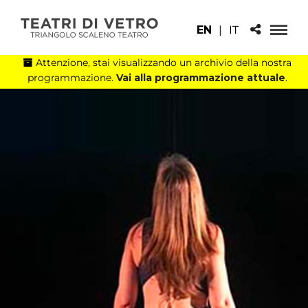
EN
|
IT
Attenzione, stai visualizzando un archivio della nostra
programmazione.
Vai alla programmazione attuale
.