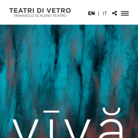
EN
|
IT