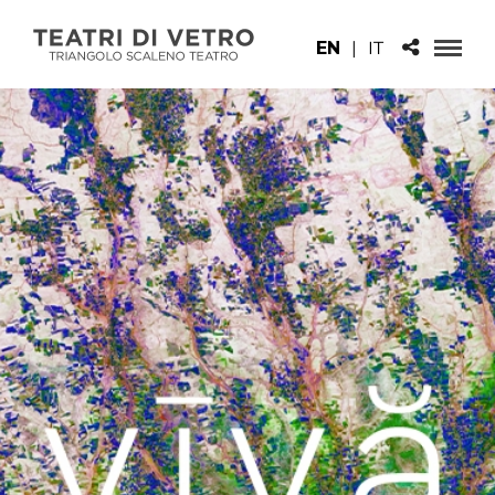
EN
|
IT