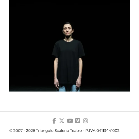
© 2007 - 2026 Triangolo Scaleno Teatro - P.IVA 04113441002 |
Privacy
|
Cookie
|
Trasparenza