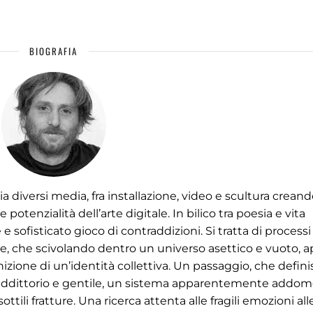
BIOGRAFIA
cia diversi media, fra installazione, video e scultura creand
tenzialità dell’arte digitale. In bilico tra poesia e vita
e sofisticato gioco di contraddizioni. Si tratta di processi
one, che scivolando dentro un universo asettico e vuoto, 
izione di un’identità collettiva. Un passaggio, che defin
addittorio e gentile, un sistema apparentemente addom
ttili fratture. Una ricerca attenta alle fragili emozioni all