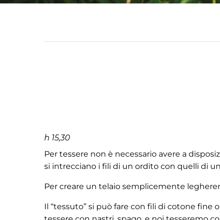
h 15,30
Per tessere non è necessario avere a disposizi
si intrecciano i fili di un ordito con quelli di u
Per creare un telaio semplicemente leghere
Il “tessuto” si può fare con fili di cotone fine
tessere con nastri, spago, e noi tesseremo con fi