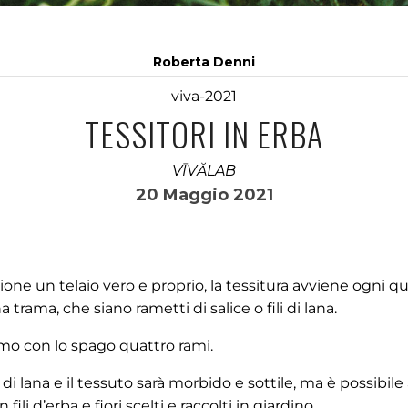
Roberta Denni
viva-2021
TESSITORI IN ERBA
VĪVĂLAB
20 Maggio 2021
one un telaio vero e proprio, la tessitura avviene ogni qu
na trama, che siano rametti di salice o fili di lana.
mo con lo spago quattro rami.
 o di lana e il tessuto sarà morbido e sottile, ma è possibil
li d’erba e fiori scelti e raccolti in giardino.