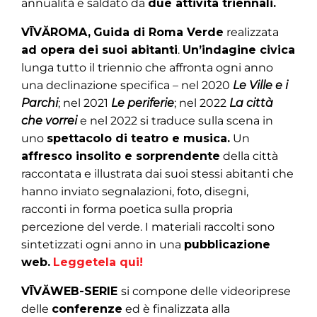
annualità e saldato da
due attività triennali.
VĪVĂ
ROMA
,
Guida di Roma Verde
realizzata
ad opera dei suoi abitanti
.
Un’indagine civica
lunga tutto il triennio che affronta ogni anno
una declinazione specifica – nel 2020
Le Ville e i
Parchi
; nel 2021
Le periferie
; nel 2022
La città
che vorrei
e nel 2022 si traduce sulla scena in
uno
spettacolo di teatro e musica.
Un
affresco insolito e sorprendente
della città
raccontata e illustrata dai suoi stessi abitanti che
hanno inviato segnalazioni, foto, disegni,
racconti in forma poetica sulla propria
percezione del verde. I materiali raccolti sono
sintetizzati ogni anno in una
pubblicazione
web.
Leggetela qui!
VĪVĂWEB-SERIE
si compone delle videoriprese
delle
conferenze
ed è finalizzata alla