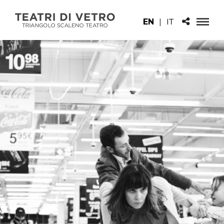
EN
|
IT