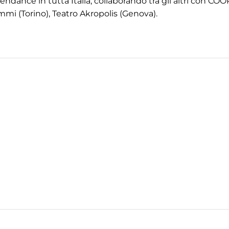
dance in tutta Italia, collaborando tra gli altri con COO
mmi (Torino), Teatro Akropolis (Genova).