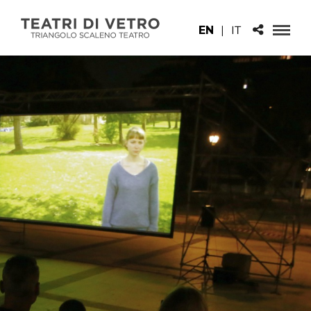
EN
|
IT