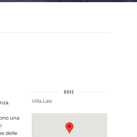
DOVE
Villa Lais
nza.
vono una
i
me delle