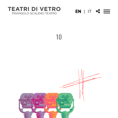
EN
|
IT
10