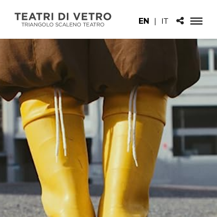
EN
|
IT