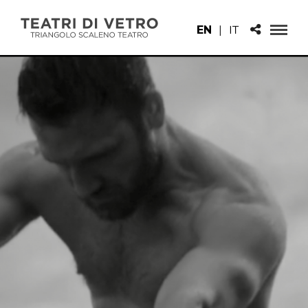
EN
|
IT