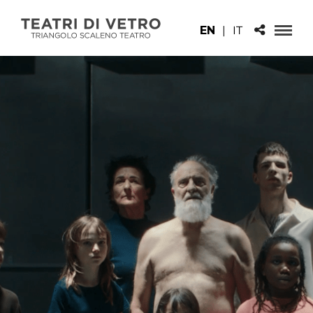
EN
|
IT