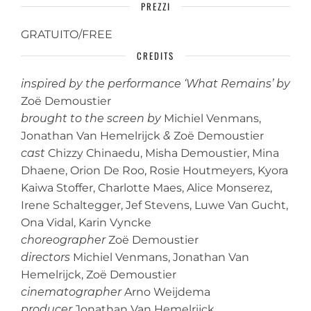
PREZZI
GRATUITO/FREE
CREDITS
inspired by the performance ‘What Remains’ by
Zoë Demoustier
brought to the screen by
Michiel Venmans,
Jonathan Van Hemelrijck
&
Zoë Demoustier
cast
Chizzy Chinaedu, Misha Demoustier, Mina
Dhaene, Orion De Roo, Rosie Houtmeyers, Kyora
Kaiwa Stoffer, Charlotte Maes, Alice Monserez,
Irene Schaltegger, Jef Stevens, Luwe Van Gucht,
Ona Vidal, Karin Vyncke
choreographer
Zoë Demoustier
directors
Michiel Venmans, Jonathan Van
Hemelrijck, Zoë Demoustier
cinematographer
Arno Weijdema
producer
Jonathan Van Hemelrijck