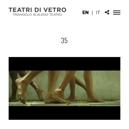
EN
|
IT
35