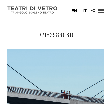
EN
|
IT
1771839880610