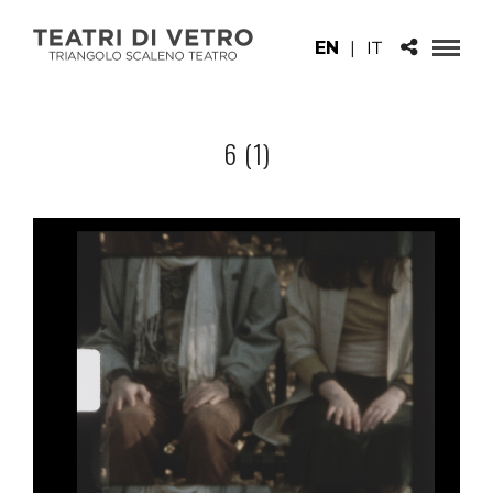
EN
|
IT
6 (1)