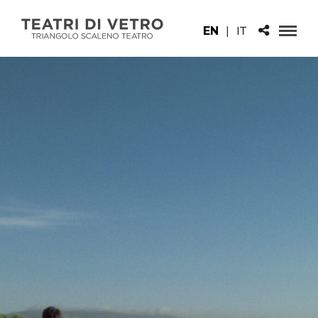
EN
|
IT