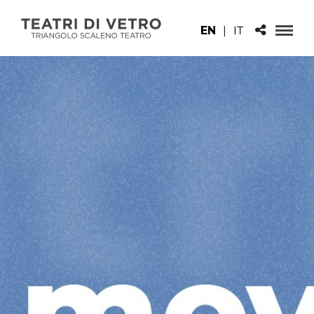
EN
|
IT