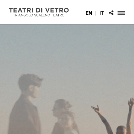
EN
|
IT