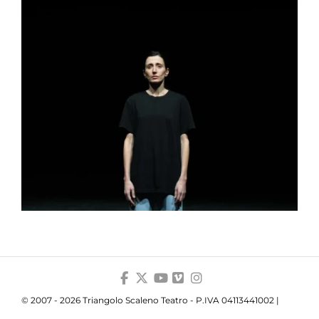
© 2007 - 2026 Triangolo Scaleno Teatro - P.IVA 04113441002 |
Privacy
|
Cookie
|
Trasparenza