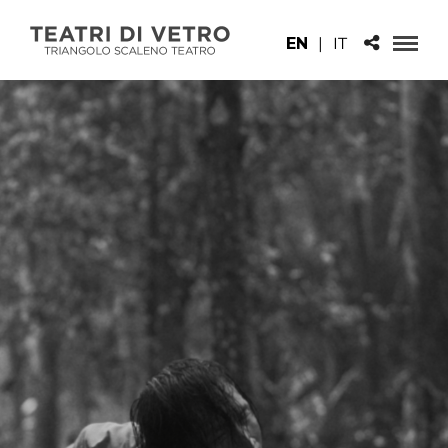
EN
|
IT