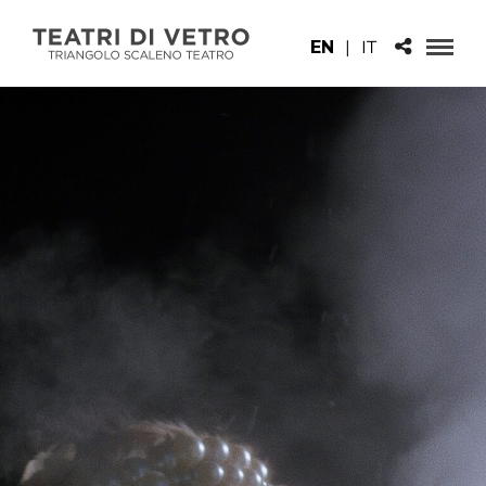
EN
|
IT