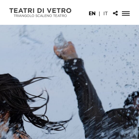
EN
|
IT