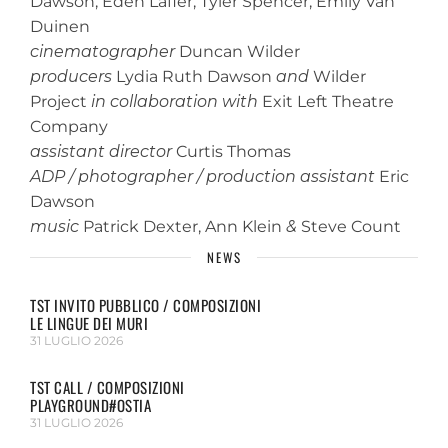
Dawson, Eden Lafler, Tyler Spencer, Emily Van
Duinen
cinematographer
Duncan Wilder
producers
Lydia Ruth Dawson
and
Wilder
Project
in collaboration with
Exit Left Theatre
Company
assistant director
Curtis Thomas
ADP / photographer / production assistant
Eric
Dawson
music
Patrick Dexter, Ann Klein
&
Steve Count
NEWS
TST INVITO PUBBLICO / COMPOSIZIONI
LE LINGUE DEI MURI
31 LUGLIO 2026
TST CALL / COMPOSIZIONI
PLAYGROUND#OSTIA
31 LUGLIO 2026