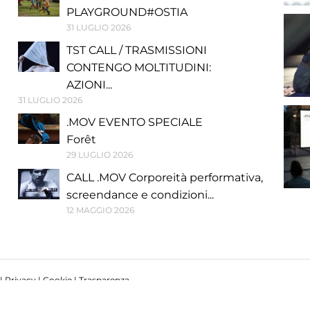
PLAYGROUND#OSTIA
31 LUGLIO 2026
TST CALL / TRASMISSIONI
CONTENGO MOLTITUDINI:
AZIONI...
31 LUGLIO 2026
.MOV EVENTO SPECIALE
Forêt
29 LUGLIO 2026
CALL .MOV Corporeità performativa,
screendance e condizioni...
12 MAGGIO 2026
 |
Privacy
|
Cookie
|
Trasparenza