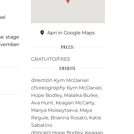
nel
Apri in Google Maps
the stage
November
PREZZI
GRATUITO/FREE
CREDITS
direction
Kym McDaniel
choreography
Kym McDaniel,
Hope Bodley, Malaika Burke,
Ava Hunt, Keagan McCarty,
Mariya Moiseytseva, Maya
Regule, Brianna Rosato, Katie
Sabatino
dancers
Hope Bodley, Keagan