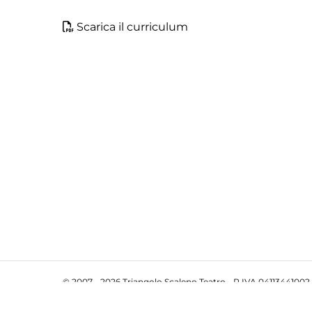
Scarica il curriculum
© 2007 - 2026 Triangolo Scaleno Teatro - P.IVA 04113441002