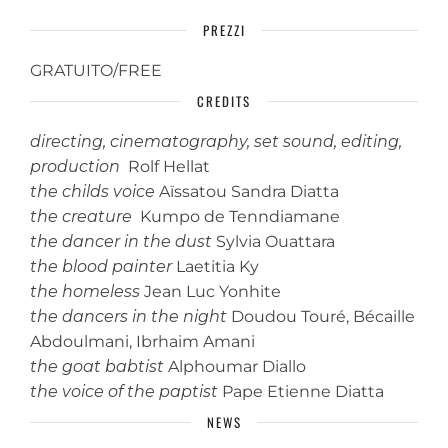
PREZZI
GRATUITO/FREE
CREDITS
directing, cinematography, set sound, editing,
production
Rolf Hellat
the childs voice
Aïssatou Sandra Diatta
the creature
Kumpo de Tenndiamane
the dancer in the dust
Sylvia Ouattara
the blood painter
Laetitia Ky
the homeless
Jean Luc Yonhite
the dancers in the night
Doudou Touré, Bécaille
Abdoulmani, Ibrhaim Amani
the goat babtist
Alphoumar Diallo
the voice of the paptist
Pape Etienne Diatta
NEWS