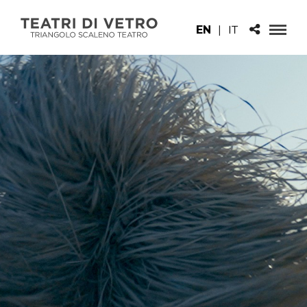
EN
|
IT