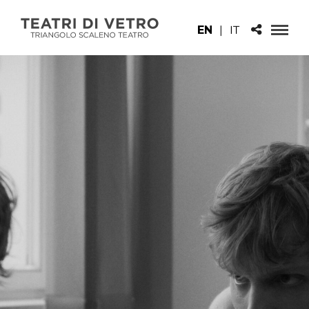
EN
|
IT