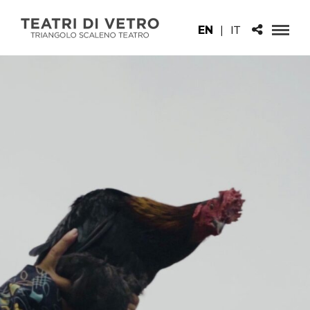
EN
|
IT