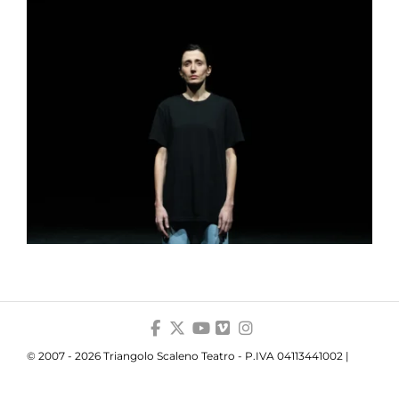
© 2007 - 2026 Triangolo Scaleno Teatro - P.IVA 04113441002 |
Privacy
|
Cookie
|
Trasparenza