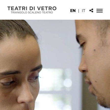
EN
|
IT